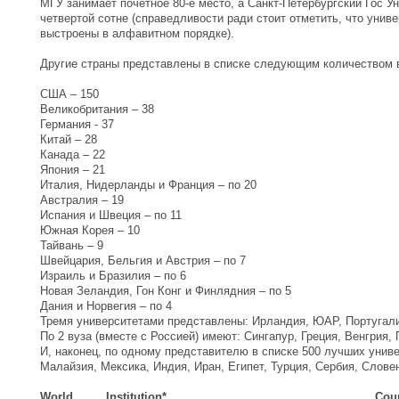
МГУ занимает почетное 80-е место, а Санкт-Петербургский Гос Ун
четвертой сотне (справедливости ради стоит отметить, что унив
выстроены в алфавитном порядке).
Другие страны представлены в списке следующим количеством 
США – 150
Великобритания – 38
Германия - 37
Китай – 28
Канада – 22
Япония – 21
Италия, Нидерланды и Франция – по 20
Австралия – 19
Испания и Швеция – по 11
Южная Корея – 10
Тайвань – 9
Швейцария, Бельгия и Австрия – по 7
Израиль и Бразилия – по 6
Новая Зеландия, Гон Конг и Финлядния – по 5
Дания и Норвегия – по 4
Тремя университетами представлены: Ирландия, ЮАР, Португали
По 2 вуза (вместе с Россией) имеют: Сингапур, Греция, Венгрия,
И, наконец, по одному представителю в списке 500 лучших унив
Малайзия, Мексика, Индия, Иран, Египет, Турция, Сербия, Слове
World
Institution*
Cou