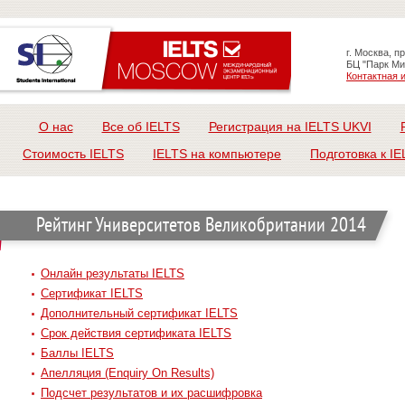
г. Москва, п
БЦ "Парк Ми
Контактная
О нас
Все об IELTS
Регистрация на IELTS UKVI
Стоимость IELTS
IELTS на компьютере
Подготовка к IE
Рейтинг Университетов Великобритании 2014
Онлайн результаты IELTS
Сертификат IELTS
Дополнительный сертификат IELTS
Срок действия сертификата IELTS
Баллы IELTS
Апелляция (Enquiry On Results)
Подсчет результатов и их расшифровка