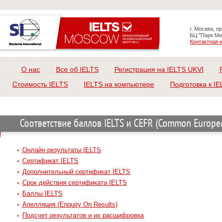
г. Москва, п
БЦ "Парк Ми
Контактная
О нас
Все об IELTS
Регистрация на IELTS UKVI
Стоимость IELTS
IELTS на компьютере
Подготовка к IE
Соответствие баллов IELTS и CEFR (Common Europe
Framework of Reference)
Онлайн результаты IELTS
Сертификат IELTS
Дополнительный сертификат IELTS
Срок действия сертификата IELTS
Баллы IELTS
Апелляция (Enquiry On Results)
Подсчет результатов и их расшифровка