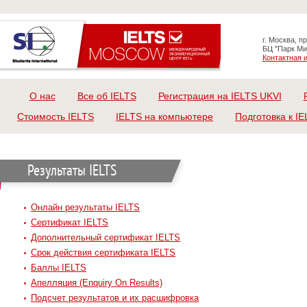
г. Москва, п
БЦ "Парк Ми
Контактная
О нас
Все об IELTS
Регистрация на IELTS UKVI
Стоимость IELTS
IELTS на компьютере
Подготовка к IE
Результаты IELTS
Онлайн результаты IELTS
Сертификат IELTS
Дополнительный сертификат IELTS
Срок действия сертификата IELTS
Баллы IELTS
Апелляция (Enquiry On Results)
Подсчет результатов и их расшифровка