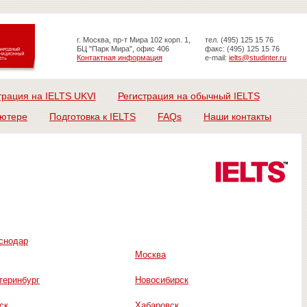
г. Москва, пр-т Мира 102 корп. 1,
тел. (495) 125 15 76
БЦ "Парк Мира", офис 406
факс: (495) 125 15 76
Контактная информация
e-mail:
ielts@studinter.ru
трация на IELTS UKVI
Регистрация на обычный IELTS
ьютере
Подготовка к IELTS
FAQs
Наши контакты
снодар
Москва
теринбург
Новосибирск
ск
Хабаровск