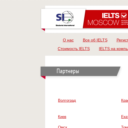
О нас
Все об IELTS
Регис
Стоимость IELTS
IELTS на комп
Партнеры
Волгоград
Кра
Киев
Ека
Омск
Том